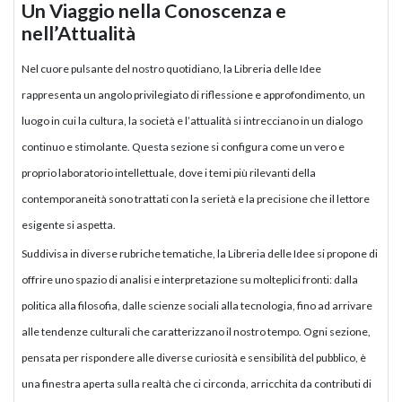
Un Viaggio nella Conoscenza e
nell’Attualità
Nel cuore pulsante del nostro quotidiano, la Libreria delle Idee
rappresenta un angolo privilegiato di riflessione e approfondimento, un
luogo in cui la cultura, la società e l’attualità si intrecciano in un dialogo
continuo e stimolante. Questa sezione si configura come un vero e
proprio laboratorio intellettuale, dove i temi più rilevanti della
contemporaneità sono trattati con la serietà e la precisione che il lettore
esigente si aspetta.
Suddivisa in diverse rubriche tematiche, la Libreria delle Idee si propone di
offrire uno spazio di analisi e interpretazione su molteplici fronti: dalla
politica alla filosofia, dalle scienze sociali alla tecnologia, fino ad arrivare
alle tendenze culturali che caratterizzano il nostro tempo. Ogni sezione,
pensata per rispondere alle diverse curiosità e sensibilità del pubblico, è
una finestra aperta sulla realtà che ci circonda, arricchita da contributi di