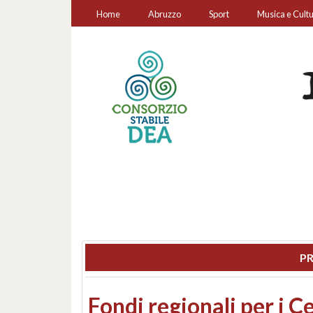
Home
Abruzzo
Sport
Musica e Cult
PR
Montesilvano, sequestr