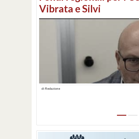
lungomare: contestati 
abusiva
di
Redazione