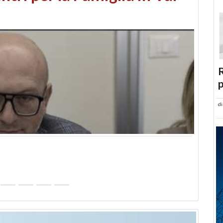
abusi edilizi e occupazione
R
p
d