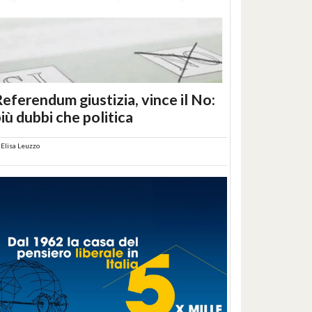
eferendum giustizia, vince il No:
iù dubbi che politica
i
Elisa Leuzzo