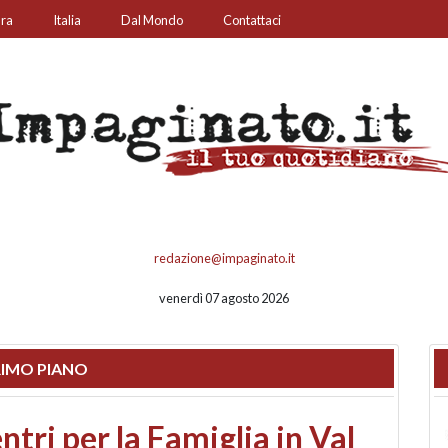
ura
Italia
Dal Mondo
Contattaci
redazione@impaginato.it
venerdì 07 agosto 2026
IMO PIANO
ato un chiosco sul