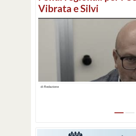
lungomare: contestati 
abusiva
di
Redazione