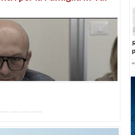
abusi edilizi e occupazione
R
p
d