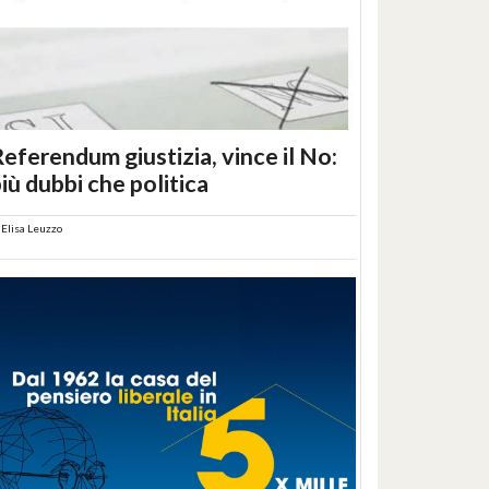
eferendum giustizia, vince il No:
iù dubbi che politica
i
Elisa Leuzzo