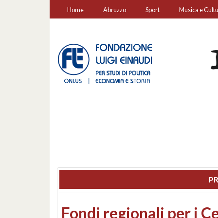
Home
Abruzzo
Sport
Musica e Cult
PR
Montesilvano, sequestr