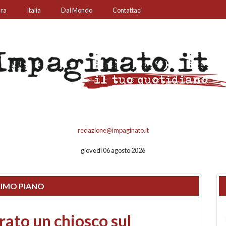
ura
Italia
Dal Mondo
Contattaci
redazione@impaginato.it
giovedì 06 agosto 2026
IMO PIANO
nfronto su call center,