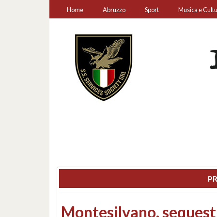
Home
Abruzzo
Sport
Musica e Cult
PR
Consiglio regionale: co