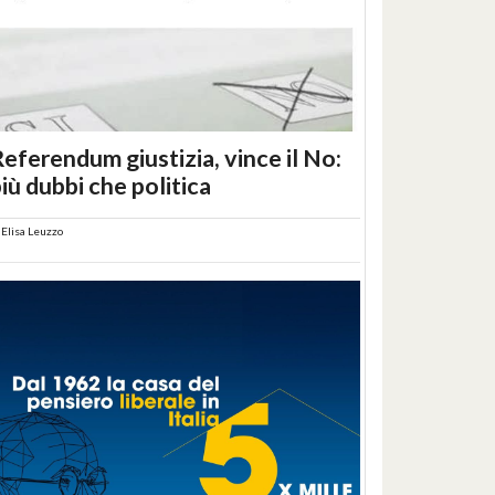
eferendum giustizia, vince il No:
iù dubbi che politica
i
Elisa Leuzzo