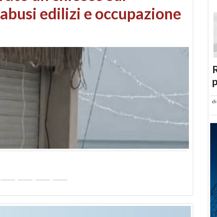
 danni da maltempo
R
p
d