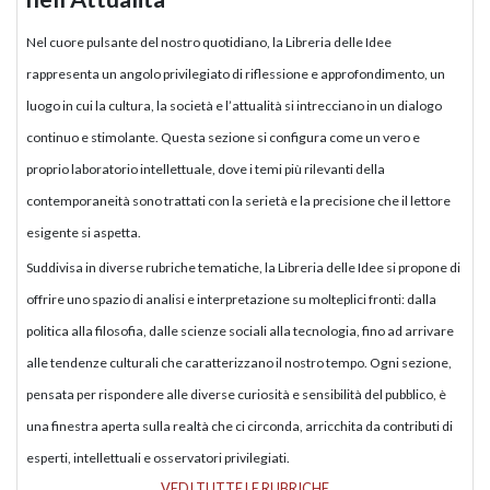
Nel cuore pulsante del nostro quotidiano, la Libreria delle Idee
rappresenta un angolo privilegiato di riflessione e approfondimento, un
luogo in cui la cultura, la società e l’attualità si intrecciano in un dialogo
continuo e stimolante. Questa sezione si configura come un vero e
proprio laboratorio intellettuale, dove i temi più rilevanti della
contemporaneità sono trattati con la serietà e la precisione che il lettore
esigente si aspetta.
Suddivisa in diverse rubriche tematiche, la Libreria delle Idee si propone di
offrire uno spazio di analisi e interpretazione su molteplici fronti: dalla
politica alla filosofia, dalle scienze sociali alla tecnologia, fino ad arrivare
alle tendenze culturali che caratterizzano il nostro tempo. Ogni sezione,
pensata per rispondere alle diverse curiosità e sensibilità del pubblico, è
una finestra aperta sulla realtà che ci circonda, arricchita da contributi di
esperti, intellettuali e osservatori privilegiati.
VEDI TUTTE LE RUBRICHE