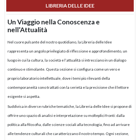
LIBRERIA DELLE IDEE
Un Viaggio nella Conoscenza e
nell’Attualità
Nel cuore pulsante del nostro quotidiano, la Libreria delle Idee
rappresenta un angolo privilegiato di riflessione e approfondimento, un
luogo in cui la cultura, la società e l’attualità si intrecciano in un dialogo
continuo e stimolante. Questa sezione si configura come un vero e
proprio laboratorio intellettuale, dove i temi più rilevanti della
contemporaneità sono trattati con la serietà e la precisione che il lettore
esigente si aspetta.
Suddivisa in diverse rubriche tematiche, la Libreria delle Idee si propone di
offrire uno spazio di analisi e interpretazione su molteplici fronti: dalla
politica alla filosofia, dalle scienze sociali alla tecnologia, fino ad arrivare
alle tendenze culturali che caratterizzano il nostro tempo. Ogni sezione,