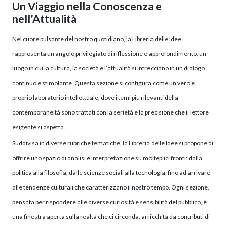
Un Viaggio nella Conoscenza e
nell’Attualità
Nel cuore pulsante del nostro quotidiano, la Libreria delle Idee
rappresenta un angolo privilegiato di riflessione e approfondimento, un
luogo in cui la cultura, la società e l’attualità si intrecciano in un dialogo
continuo e stimolante. Questa sezione si configura come un vero e
proprio laboratorio intellettuale, dove i temi più rilevanti della
contemporaneità sono trattati con la serietà e la precisione che il lettore
esigente si aspetta.
Suddivisa in diverse rubriche tematiche, la Libreria delle Idee si propone di
offrire uno spazio di analisi e interpretazione su molteplici fronti: dalla
politica alla filosofia, dalle scienze sociali alla tecnologia, fino ad arrivare
alle tendenze culturali che caratterizzano il nostro tempo. Ogni sezione,
pensata per rispondere alle diverse curiosità e sensibilità del pubblico, è
una finestra aperta sulla realtà che ci circonda, arricchita da contributi di