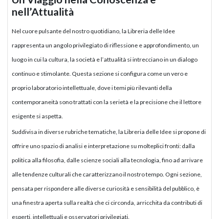
nell’Attualità
Nel cuore pulsante del nostro quotidiano, la Libreria delle Idee
rappresenta un angolo privilegiato di riflessione e approfondimento, un
luogo in cui la cultura, la società e l’attualità si intrecciano in un dialogo
continuo e stimolante. Questa sezione si configura come un vero e
proprio laboratorio intellettuale, dove i temi più rilevanti della
contemporaneità sono trattati con la serietà e la precisione che il lettore
esigente si aspetta.
Suddivisa in diverse rubriche tematiche, la Libreria delle Idee si propone di
offrire uno spazio di analisi e interpretazione su molteplici fronti: dalla
politica alla filosofia, dalle scienze sociali alla tecnologia, fino ad arrivare
alle tendenze culturali che caratterizzano il nostro tempo. Ogni sezione,
pensata per rispondere alle diverse curiosità e sensibilità del pubblico, è
una finestra aperta sulla realtà che ci circonda, arricchita da contributi di
esperti, intellettuali e osservatori privilegiati.