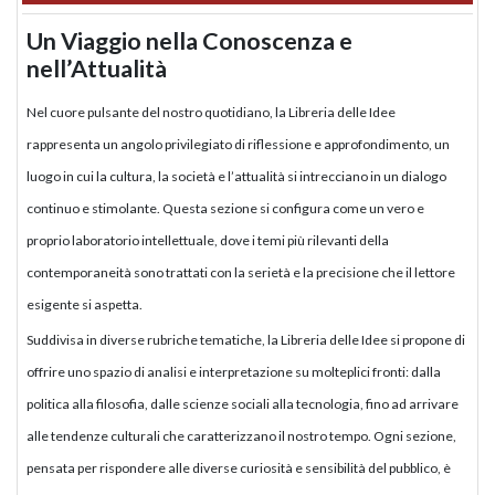
Un Viaggio nella Conoscenza e
nell’Attualità
Nel cuore pulsante del nostro quotidiano, la Libreria delle Idee
rappresenta un angolo privilegiato di riflessione e approfondimento, un
luogo in cui la cultura, la società e l’attualità si intrecciano in un dialogo
continuo e stimolante. Questa sezione si configura come un vero e
proprio laboratorio intellettuale, dove i temi più rilevanti della
contemporaneità sono trattati con la serietà e la precisione che il lettore
esigente si aspetta.
Suddivisa in diverse rubriche tematiche, la Libreria delle Idee si propone di
offrire uno spazio di analisi e interpretazione su molteplici fronti: dalla
politica alla filosofia, dalle scienze sociali alla tecnologia, fino ad arrivare
alle tendenze culturali che caratterizzano il nostro tempo. Ogni sezione,
pensata per rispondere alle diverse curiosità e sensibilità del pubblico, è