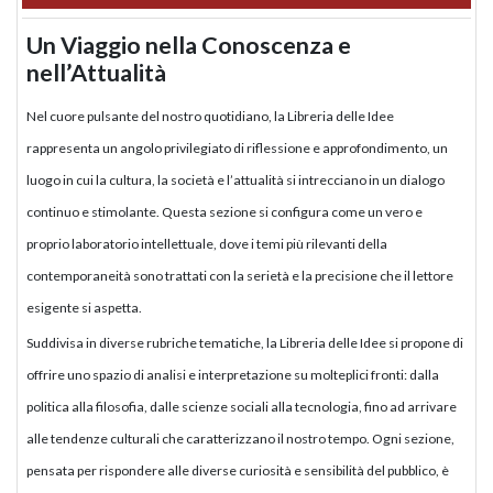
Un Viaggio nella Conoscenza e
nell’Attualità
Nel cuore pulsante del nostro quotidiano, la Libreria delle Idee
rappresenta un angolo privilegiato di riflessione e approfondimento, un
luogo in cui la cultura, la società e l’attualità si intrecciano in un dialogo
continuo e stimolante. Questa sezione si configura come un vero e
proprio laboratorio intellettuale, dove i temi più rilevanti della
contemporaneità sono trattati con la serietà e la precisione che il lettore
esigente si aspetta.
Suddivisa in diverse rubriche tematiche, la Libreria delle Idee si propone di
offrire uno spazio di analisi e interpretazione su molteplici fronti: dalla
politica alla filosofia, dalle scienze sociali alla tecnologia, fino ad arrivare
alle tendenze culturali che caratterizzano il nostro tempo. Ogni sezione,
pensata per rispondere alle diverse curiosità e sensibilità del pubblico, è