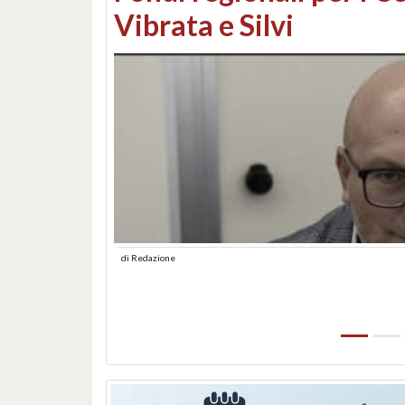
lungomare: contestati 
abusiva
di
Redazione