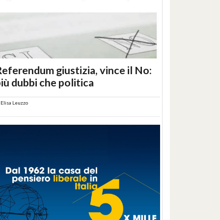
eferendum giustizia, vince il No:
iù dubbi che politica
i
Elisa Leuzzo