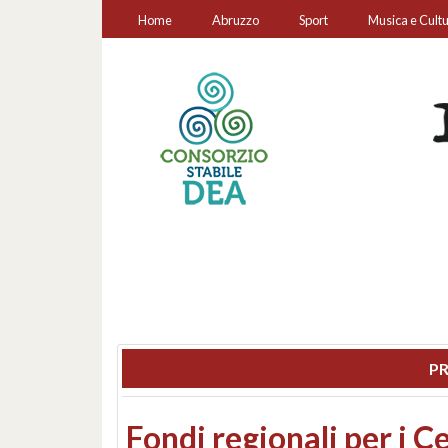
Home
Abruzzo
Sport
Musica e Cult
PR
Montesilvano, sequestr