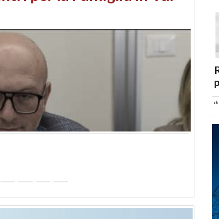
abusi edilizi e occupazione
R
p
d