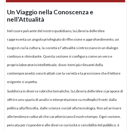
Un Viaggio nella Conoscenza e
nell’Attualità
Nel cuore pulsante del nostro quotidiano, la Libreria delle Idee
rappresenta un angolo privilegiato di riflessione e approfondimento, un
luogo in cui la cultura, la società e l’attualità si intrecciano in un dialogo
continuo e stimolante. Questa sezione si configura come un vero e
proprio laboratorio intellettuale, dove i temi più rilevanti della
contemporaneità sono trattati con la serietà e la precisione che il lettore
esigente si aspetta.
Suddivisa in diverse rubriche tematiche, la Libreria delle Idee si propone di
offrire uno spazio di analisi e interpretazione su molteplici fronti: dalla
politica alla filosofia, dalle scienze sociali alla tecnologia, fino ad arrivare
alle tendenze culturali che caratterizzano il nostro tempo. Ogni sezione,
pensata per rispondere alle diverse curiosità e sensibilità del pubblico, è