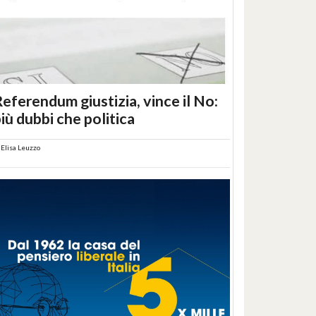
eferendum giustizia, vince il No:
iù dubbi che politica
i
Elisa Leuzzo