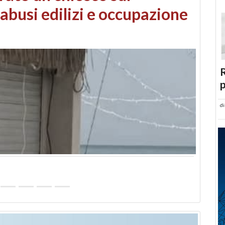
 danni da maltempo
R
p
d