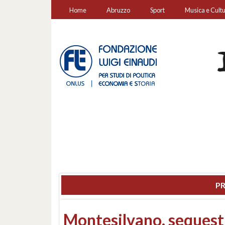
Home
Abruzzo
Sport
Musica e Cult
PR
Consiglio regionale: co