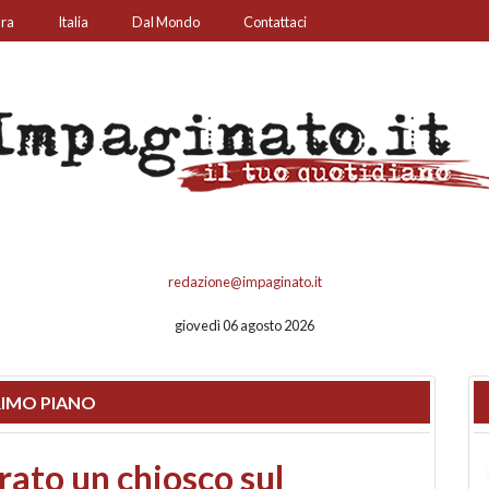
ura
Italia
Dal Mondo
Contattaci
redazione@impaginato.it
giovedì 06 agosto 2026
IMO PIANO
nfronto su call center,