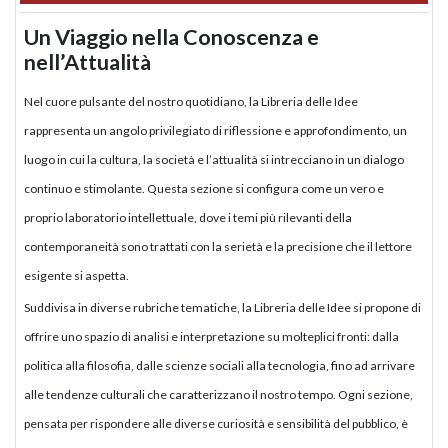
Un Viaggio nella Conoscenza e
nell’Attualità
Nel cuore pulsante del nostro quotidiano, la Libreria delle Idee
rappresenta un angolo privilegiato di riflessione e approfondimento, un
luogo in cui la cultura, la società e l’attualità si intrecciano in un dialogo
continuo e stimolante. Questa sezione si configura come un vero e
proprio laboratorio intellettuale, dove i temi più rilevanti della
contemporaneità sono trattati con la serietà e la precisione che il lettore
esigente si aspetta.
Suddivisa in diverse rubriche tematiche, la Libreria delle Idee si propone di
offrire uno spazio di analisi e interpretazione su molteplici fronti: dalla
politica alla filosofia, dalle scienze sociali alla tecnologia, fino ad arrivare
alle tendenze culturali che caratterizzano il nostro tempo. Ogni sezione,
pensata per rispondere alle diverse curiosità e sensibilità del pubblico, è