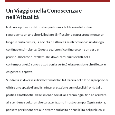
Un Viaggio nella Conoscenza e
nell’Attualità
Nel cuore pulsante del nostro quotidiano, la Libreria delle Idee
rappresenta un angolo privilegiato di riflessione e approfondimento, un
luogo in cui la cultura, la società e l’attualità si intrecciano in un dialogo
continuo e stimolante. Questa sezione si configura come un vero e
proprio laboratorio intellettuale, dove i temi più rilevanti della
contemporaneità sono trattati con la serietà e la precisione che il lettore
esigente si aspetta.
Suddivisa in diverse rubriche tematiche, la Libreria delle Idee si propone di
offrire uno spazio di analisi e interpretazione su molteplici fronti: dalla
politica alla filosofia, dalle scienze sociali alla tecnologia, fino ad arrivare
alle tendenze culturali che caratterizzano il nostro tempo. Ogni sezione,
pensata per rispondere alle diverse curiosità e sensibilità del pubblico, è