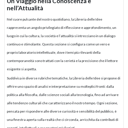
Un Viaggio nella Conoscenza e
nell’Attualità
Nel cuore pulsante del nostro quotidiano, la Libreria delle Idee
rappresenta un angolo privilegiato di riflessione e approfondimento, un
luogo in cui la cultura, la società e l’attualità si intrecciano in un dialogo
continuo e stimolante. Questa sezione si configura come un vero e
proprio laboratorio intellettuale, dove i temi più rilevanti della
contemporaneità sono trattati con la serietà e la precisione che il lettore
esigente si aspetta.
Suddivisa in diverse rubriche tematiche, la Libreria delle Idee si propone di
offrire uno spazio di analisi e interpretazione su molteplici fronti: dalla
politica alla filosofia, dalle scienze sociali alla tecnologia, fino ad arrivare
alle tendenze culturali che caratterizzano il nostro tempo. Ogni sezione,
pensata per rispondere alle diverse curiosità e sensibilità del pubblico, è
una finestra aperta sulla realtà che ci circonda, arricchita da contributi di
esperti, intellettuali e osservatori privilegiati.