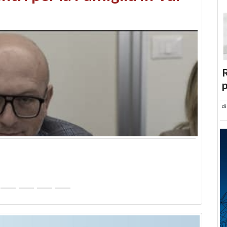
abusi edilizi e occupazione
R
p
d