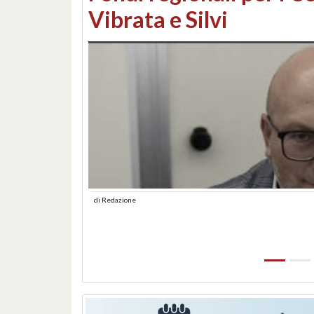
lungomare: contestati 
abusiva
di
Redazione