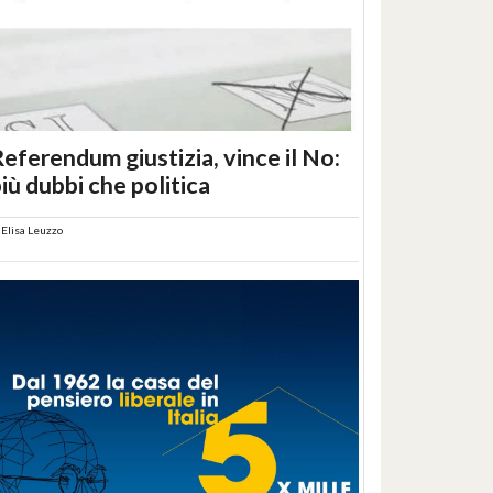
eferendum giustizia, vince il No:
iù dubbi che politica
i
Elisa Leuzzo