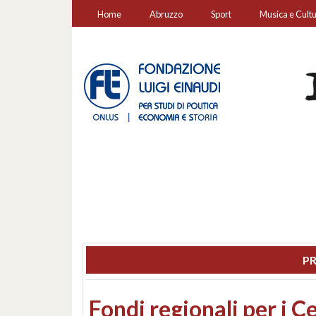
Home
Abruzzo
Sport
Musica e Cult
PR
Montesilvano, sequestr