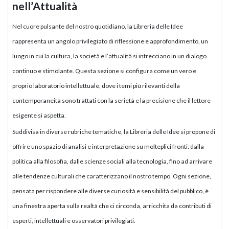
nell’Attualità
Nel cuore pulsante del nostro quotidiano, la Libreria delle Idee
rappresenta un angolo privilegiato di riflessione e approfondimento, un
luogo in cui la cultura, la società e l’attualità si intrecciano in un dialogo
continuo e stimolante. Questa sezione si configura come un vero e
proprio laboratorio intellettuale, dove i temi più rilevanti della
contemporaneità sono trattati con la serietà e la precisione che il lettore
esigente si aspetta.
Suddivisa in diverse rubriche tematiche, la Libreria delle Idee si propone di
offrire uno spazio di analisi e interpretazione su molteplici fronti: dalla
politica alla filosofia, dalle scienze sociali alla tecnologia, fino ad arrivare
alle tendenze culturali che caratterizzano il nostro tempo. Ogni sezione,
pensata per rispondere alle diverse curiosità e sensibilità del pubblico, è
una finestra aperta sulla realtà che ci circonda, arricchita da contributi di
esperti, intellettuali e osservatori privilegiati.