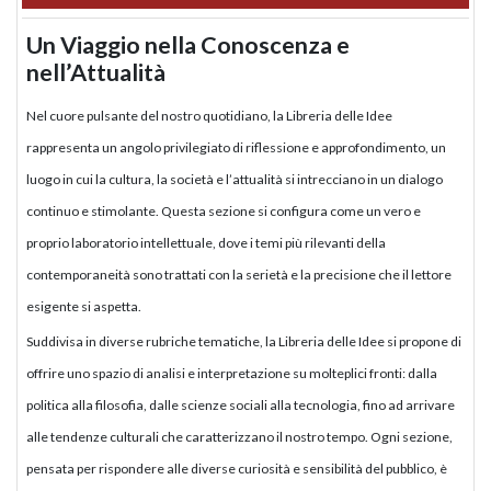
Un Viaggio nella Conoscenza e
nell’Attualità
Nel cuore pulsante del nostro quotidiano, la Libreria delle Idee
rappresenta un angolo privilegiato di riflessione e approfondimento, un
luogo in cui la cultura, la società e l’attualità si intrecciano in un dialogo
continuo e stimolante. Questa sezione si configura come un vero e
proprio laboratorio intellettuale, dove i temi più rilevanti della
contemporaneità sono trattati con la serietà e la precisione che il lettore
esigente si aspetta.
Suddivisa in diverse rubriche tematiche, la Libreria delle Idee si propone di
offrire uno spazio di analisi e interpretazione su molteplici fronti: dalla
politica alla filosofia, dalle scienze sociali alla tecnologia, fino ad arrivare
alle tendenze culturali che caratterizzano il nostro tempo. Ogni sezione,
pensata per rispondere alle diverse curiosità e sensibilità del pubblico, è