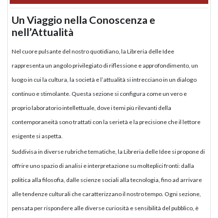
Un Viaggio nella Conoscenza e
nell’Attualità
Nel cuore pulsante del nostro quotidiano, la Libreria delle Idee
rappresenta un angolo privilegiato di riflessione e approfondimento, un
luogo in cui la cultura, la società e l’attualità si intrecciano in un dialogo
continuo e stimolante. Questa sezione si configura come un vero e
proprio laboratorio intellettuale, dove i temi più rilevanti della
contemporaneità sono trattati con la serietà e la precisione che il lettore
esigente si aspetta.
Suddivisa in diverse rubriche tematiche, la Libreria delle Idee si propone di
offrire uno spazio di analisi e interpretazione su molteplici fronti: dalla
politica alla filosofia, dalle scienze sociali alla tecnologia, fino ad arrivare
alle tendenze culturali che caratterizzano il nostro tempo. Ogni sezione,
pensata per rispondere alle diverse curiosità e sensibilità del pubblico, è