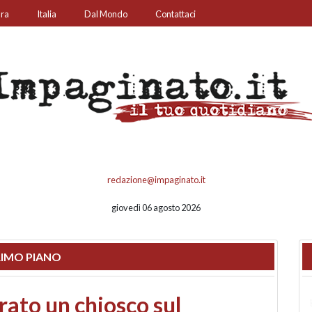
ura
Italia
Dal Mondo
Contattaci
redazione@impaginato.it
giovedì 06 agosto 2026
IMO PIANO
nfronto su call center,