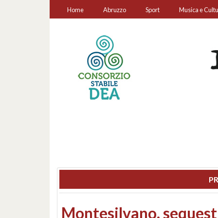
Home
Abruzzo
Sport
Musica e Cult
PR
Consiglio regionale: co