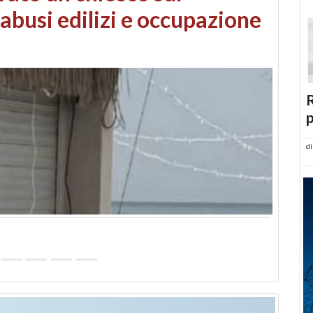
 danni da maltempo
R
p
d