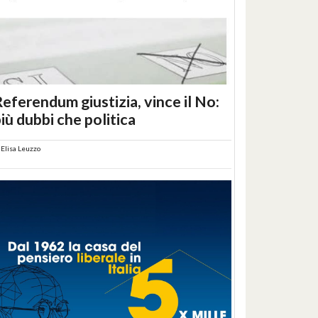
eferendum giustizia, vince il No:
iù dubbi che politica
i
Elisa Leuzzo