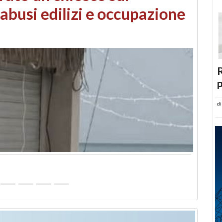
 danni da maltempo
R
p
d