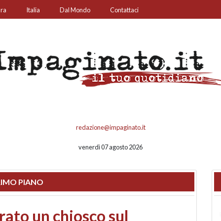
ura
Italia
Dal Mondo
Contattaci
redazione@impaginato.it
venerdì 07 agosto 2026
IMO PIANO
nfronto su call center,