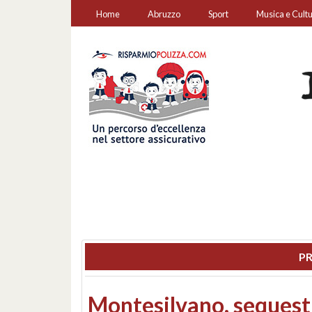
Home
Abruzzo
Sport
Musica e Cult
PR
Consiglio regionale: co