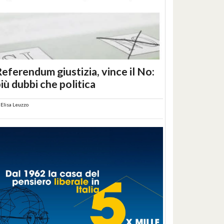
eferendum giustizia, vince il No:
iù dubbi che politica
i
Elisa Leuzzo