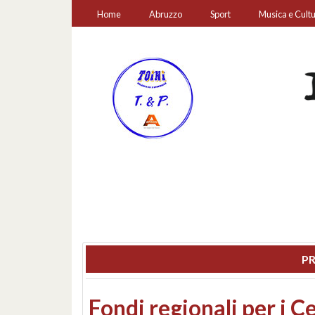
Home
Abruzzo
Sport
Musica e Cult
PR
Montesilvano, sequestr