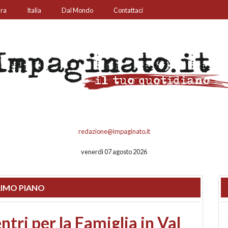
ura
Italia
Dal Mondo
Contattaci
redazione@impaginato.it
venerdì 07 agosto 2026
IMO PIANO
ato un chiosco sul