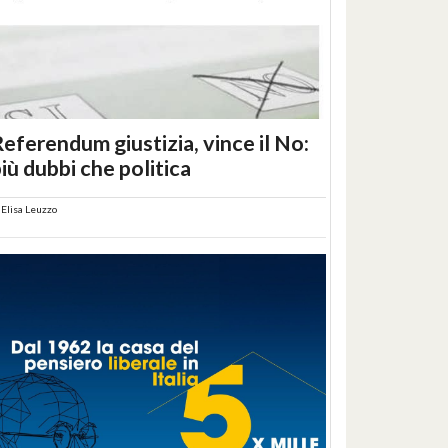
eferendum giustizia, vince il No:
iù dubbi che politica
i
Elisa Leuzzo