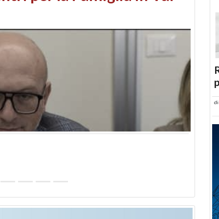
abusi edilizi e occupazione
R
p
d