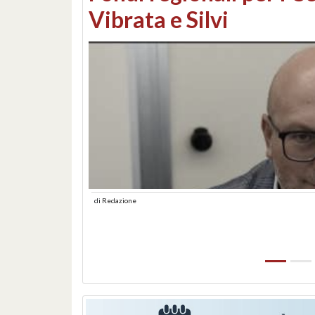
lungomare: contestati 
abusiva
di
Redazione