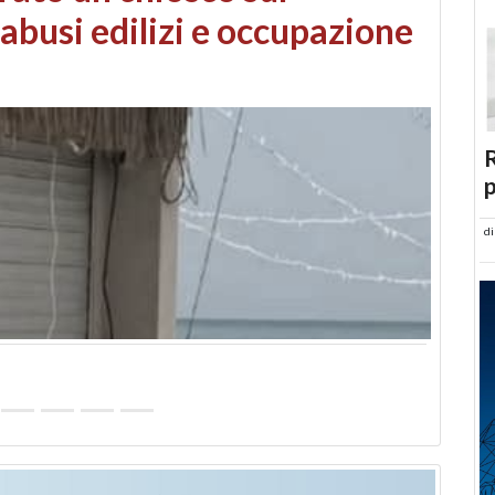
 danni da maltempo
R
p
d