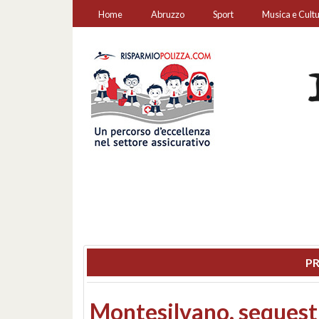
Home
Abruzzo
Sport
Musica e Cult
PR
Consiglio regionale: co