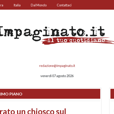
ura
Italia
Dal Mondo
Contattaci
redazione@impaginato.it
venerdì 07 agosto 2026
IMO PIANO
nfronto su call center,