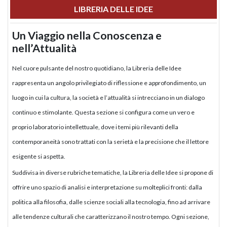
LIBRERIA DELLE IDEE
Un Viaggio nella Conoscenza e
nell’Attualità
Nel cuore pulsante del nostro quotidiano, la Libreria delle Idee
rappresenta un angolo privilegiato di riflessione e approfondimento, un
luogo in cui la cultura, la società e l’attualità si intrecciano in un dialogo
continuo e stimolante. Questa sezione si configura come un vero e
proprio laboratorio intellettuale, dove i temi più rilevanti della
contemporaneità sono trattati con la serietà e la precisione che il lettore
esigente si aspetta.
Suddivisa in diverse rubriche tematiche, la Libreria delle Idee si propone di
offrire uno spazio di analisi e interpretazione su molteplici fronti: dalla
politica alla filosofia, dalle scienze sociali alla tecnologia, fino ad arrivare
alle tendenze culturali che caratterizzano il nostro tempo. Ogni sezione,