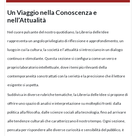
Un Viaggio nella Conoscenza e
nell’Attualità
Nel cuore pulsante del nostro quotidiano, la Libreria delle Idee
rappresenta un angolo privilegiato di riflessione e approfondimento, un
luogo in cui la cultura, la società e l’attualità si intrecciano in un dialogo
continuo e stimolante. Questa sezione si configura come un vero e
proprio laboratorio intellettuale, dove i temi più rilevanti della
contemporaneità sono trattati con la serietà e la precisione che il lettore
esigente si aspetta.
Suddivisa in diverse rubriche tematiche, la Libreria delle Idee si propone di
offrire uno spazio di analisi e interpretazione su molteplici fronti: dalla
politica alla filosofia, dalle scienze sociali alla tecnologia, fino ad arrivare
alle tendenze culturali che caratterizzano il nostro tempo. Ogni sezione,
pensata per rispondere alle diverse curiosità e sensibilità del pubblico, è