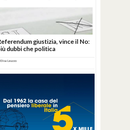
eferendum giustizia, vince il No:
iù dubbi che politica
i
Elisa Leuzzo