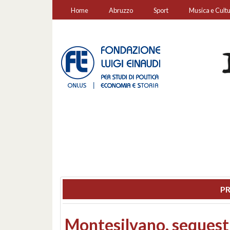
Home
Abruzzo
Sport
Musica e Cult
PR
Consiglio regionale: co