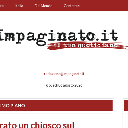
ura
Italia
Dal Mondo
Contattaci
redazione@impaginato.it
giovedì 06 agosto 2026
IMO PIANO
nfronto su call center,