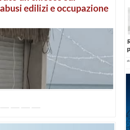
 danni da maltempo
R
p
d