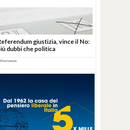
eferendum giustizia, vince il No:
iù dubbi che politica
i
Elisa Leuzzo