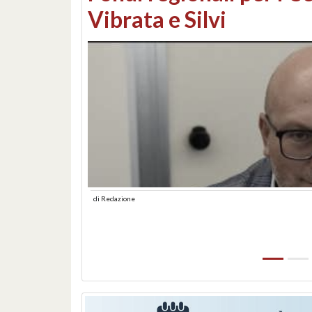
lungomare: contestati 
abusiva
di
Redazione