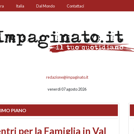
ura
Italia
Dal Mondo
Contattaci
redazione@impaginato.it
venerdì 07 agosto 2026
IMO PIANO
ato un chiosco sul