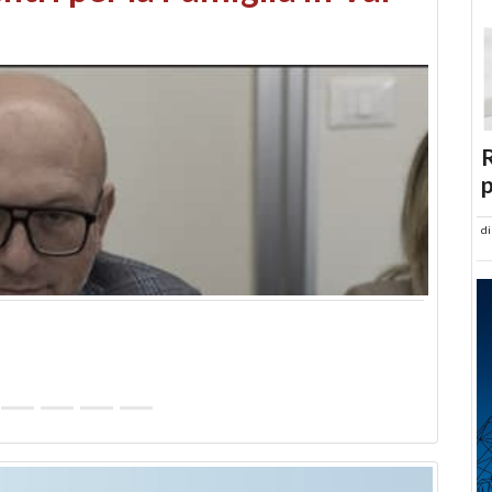
abusi edilizi e occupazione
R
p
d