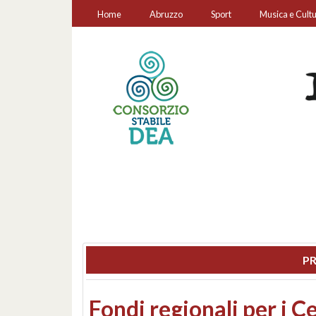
Home
Abruzzo
Sport
Musica e Cult
PR
Montesilvano, sequestr