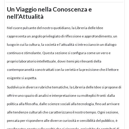
Un Viaggio nella Conoscenza e
nell’Attualità
Nel cuore pulsante del nostro quotidiano, la Libreria delle Idee
rappresenta un angolo privilegiato di riflessione e approfondimento, un
luogo in cui la cultura, la società e l’attualità si intrecciano in un dialogo
continuo e stimolante. Questa sezione si configura come un vero e
proprio laboratorio intellettuale, dove i temi più rilevanti della
contemporaneità sono trattati con la serietà e la precisione che il lettore
esigente si aspetta.
Suddivisa in diverse rubriche tematiche, la Libreria delle Idee si propone di
offrire uno spazio di analisi e interpretazione su molteplici fronti: dalla
politica alla filosofia, dalle scienze sociali alla tecnologia, fino ad arrivare
alle tendenze culturali che caratterizzano il nostro tempo. Ogni sezione,
pensata per rispondere alle diverse curiosità e sensibilità del pubblico, è
una finestra aperta sulla realtà che ci circonda, arricchita da contributi di