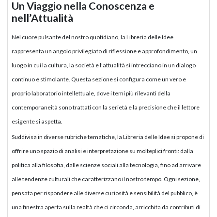
Un Viaggio nella Conoscenza e
nell’Attualità
Nel cuore pulsante del nostro quotidiano, la Libreria delle Idee
rappresenta un angolo privilegiato di riflessione e approfondimento, un
luogo in cui la cultura, la società e l’attualità si intrecciano in un dialogo
continuo e stimolante. Questa sezione si configura come un vero e
proprio laboratorio intellettuale, dove i temi più rilevanti della
contemporaneità sono trattati con la serietà e la precisione che il lettore
esigente si aspetta.
Suddivisa in diverse rubriche tematiche, la Libreria delle Idee si propone di
offrire uno spazio di analisi e interpretazione su molteplici fronti: dalla
politica alla filosofia, dalle scienze sociali alla tecnologia, fino ad arrivare
alle tendenze culturali che caratterizzano il nostro tempo. Ogni sezione,
pensata per rispondere alle diverse curiosità e sensibilità del pubblico, è
una finestra aperta sulla realtà che ci circonda, arricchita da contributi di