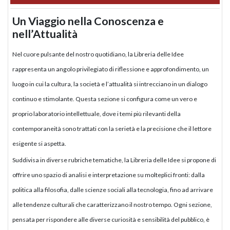
Un Viaggio nella Conoscenza e
nell’Attualità
Nel cuore pulsante del nostro quotidiano, la Libreria delle Idee
rappresenta un angolo privilegiato di riflessione e approfondimento, un
luogo in cui la cultura, la società e l’attualità si intrecciano in un dialogo
continuo e stimolante. Questa sezione si configura come un vero e
proprio laboratorio intellettuale, dove i temi più rilevanti della
contemporaneità sono trattati con la serietà e la precisione che il lettore
esigente si aspetta.
Suddivisa in diverse rubriche tematiche, la Libreria delle Idee si propone di
offrire uno spazio di analisi e interpretazione su molteplici fronti: dalla
politica alla filosofia, dalle scienze sociali alla tecnologia, fino ad arrivare
alle tendenze culturali che caratterizzano il nostro tempo. Ogni sezione,
pensata per rispondere alle diverse curiosità e sensibilità del pubblico, è