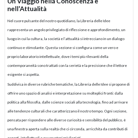
Un Viaggio nella Conoscenza e
nell’Attualità
Nel cuore pulsante del nostro quotidiano, la Libreria delle Idee
rappresenta un angolo privilegiato di riflessione e approfondimento, un
luogo in cui la cultura, la società e l’attualità si intrecciano in un dialogo
continuo e stimolante. Questa sezione si configura come un vero e
proprio laboratorio intellettuale, dove i temi più rilevanti della
contemporaneità sono trattati con la serietà e la precisione che il lettore
esigente si aspetta.
Suddivisa in diverse rubriche tematiche, la Libreria delle Idee si propone di
offrire uno spazio di analisi e interpretazione su molteplici fronti: dalla
politica alla filosofia, dalle scienze sociali alla tecnologia, fino ad arrivare
alle tendenze culturali che caratterizzano il nostro tempo. Ogni sezione,
pensata per rispondere alle diverse curiosità e sensibilità del pubblico, è
una finestra aperta sulla realtà che ci circonda, arricchita da contributi di
esperti, intellettuali e osservatori privilegiati.