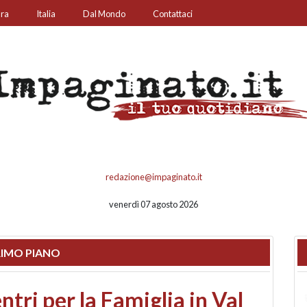
ura
Italia
Dal Mondo
Contattaci
redazione@impaginato.it
venerdì 07 agosto 2026
IMO PIANO
ato un chiosco sul