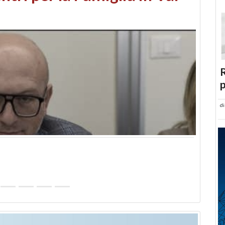
abusi edilizi e occupazione
R
p
d