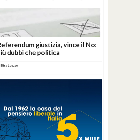
eferendum giustizia, vince il No:
iù dubbi che politica
i
Elisa Leuzzo