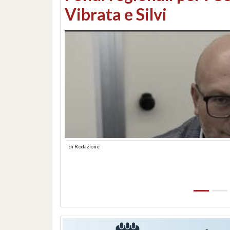
lungomare: contestati 
abusiva
di
Redazione