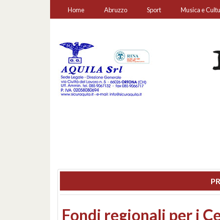
Home
Abruzzo
Sport
Musica e Cult
PR
Montesilvano, sequestr