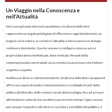
Un Viaggio nella Conoscenza e
nell’Attualità
Nel cuore pulsante del nostro quotidiano, la Libreria delle Idee
rappresenta un angolo privilegiato di riflessione e approfondimento, un
luogo in cui la cultura, la società e l’attualità si intrecciano in un dialogo
continuo e stimolante. Questa sezione si configura come un vero e
proprio laboratorio intellettuale, dove i temi più rilevanti della
contemporaneità sono trattati con la serietà e la precisione che il lettore
esigente si aspetta.
Suddivisa in diverse rubriche tematiche, la Libreria delle Idee si propone di
offrire uno spazio di analisi e interpretazione su molteplici fronti: dalla
politica alla filosofia, dalle scienze sociali alla tecnologia, fino ad arrivare
alle tendenze culturali che caratterizzano il nostro tempo. Ogni sezione,
pensata per rispondere alle diverse curiosità e sensibilità del pubblico, è