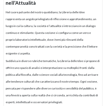
nell’Attualità
Nel cuore pulsante del nostro quotidiano, la Libreria delle Idee
rappresenta un angolo privilegiato di riflessione e approfondimento, un
luogo in cui la cultura, la società e l’attualità si intrecciano in un dialogo
continuo e stimolante. Questa sezione si configura come un vero e
proprio laboratorio intellettuale, dove i temi più rilevanti della
contemporaneità sono trattati con la serietà e la precisione che il lettore
esigente si aspetta.
Suddivisa in diverse rubriche tematiche, la Libreria delle Idee si propone di
offrire uno spazio di analisi e interpretazione su molteplici fronti: dalla
politica alla filosofia, dalle scienze sociali alla tecnologia, fino ad arrivare
alle tendenze culturali che caratterizzano il nostro tempo. Ogni sezione,
pensata per rispondere alle diverse curiosità e sensibilità del pubblico, è
una finestra aperta sulla realtà che ci circonda, arricchita da contributi di
esperti, intellettuali e osservatori privilegiati.