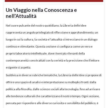
Un Viaggio nella Conoscenza e
nell’Attualità
Nel cuore pulsante del nostro quotidiano, la Libreria delle Idee
rappresenta un angolo privilegiato di riflessione e approfondimento, un
luogo in cui la cultura, la società e l’attualità si intrecciano in un dialogo
continuo e stimolante. Questa sezione si configura come un vero e
proprio laboratorio intellettuale, dove i temi più rilevanti della
contemporaneità sono trattati con la serietà e la precisione che il lettore
esigente si aspetta.
Suddivisa in diverse rubriche tematiche, la Libreria delle Idee si propone di
offrire uno spazio di analisi e interpretazione su molteplici fronti: dalla
politica alla filosofia, dalle scienze sociali alla tecnologia, fino ad arrivare
alle tendenze culturali che caratterizzano il nostro tempo. Ogni sezione,
pensata per rispondere alle diverse curiosità e sensibilità del pubblico, è