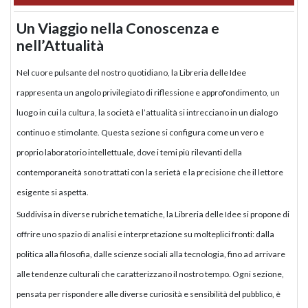
Un Viaggio nella Conoscenza e
nell’Attualità
Nel cuore pulsante del nostro quotidiano, la Libreria delle Idee
rappresenta un angolo privilegiato di riflessione e approfondimento, un
luogo in cui la cultura, la società e l’attualità si intrecciano in un dialogo
continuo e stimolante. Questa sezione si configura come un vero e
proprio laboratorio intellettuale, dove i temi più rilevanti della
contemporaneità sono trattati con la serietà e la precisione che il lettore
esigente si aspetta.
Suddivisa in diverse rubriche tematiche, la Libreria delle Idee si propone di
offrire uno spazio di analisi e interpretazione su molteplici fronti: dalla
politica alla filosofia, dalle scienze sociali alla tecnologia, fino ad arrivare
alle tendenze culturali che caratterizzano il nostro tempo. Ogni sezione,
pensata per rispondere alle diverse curiosità e sensibilità del pubblico, è