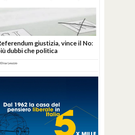
eferendum giustizia, vince il No:
iù dubbi che politica
i
Elisa Leuzzo