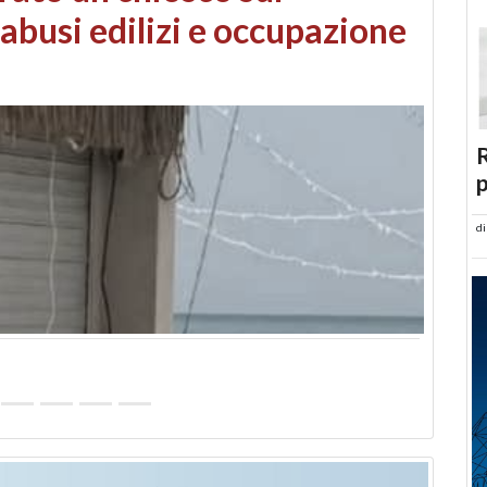
 danni da maltempo
R
p
d