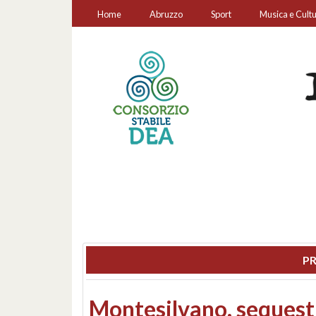
Home
Abruzzo
Sport
Musica e Cult
PR
Consiglio regionale: co