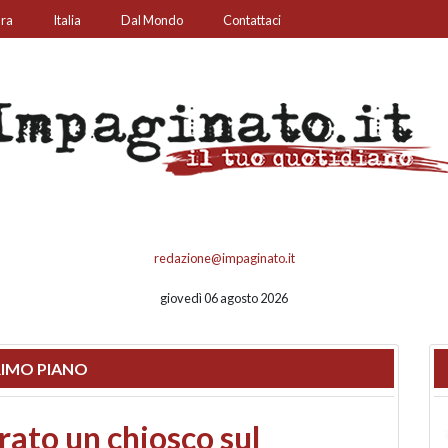
ura
Italia
Dal Mondo
Contattaci
redazione@impaginato.it
giovedì 06 agosto 2026
IMO PIANO
nfronto su call center,