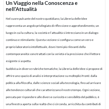
Un Viaggio nella Conoscenza e
nell’Attualità
Nel cuore pulsante del nostro quotidiano, la Libreria delle Idee
rappresenta un angolo privilegiato di riflessione e approfondimento, un
luogo in cui la cultura, la società e l’attualità si intrecciano in un dialogo
continuo e stimolante. Questa sezione si configura come un vero e
proprio laboratorio intellettuale, dove i temi più rilevanti della
contemporaneità sono trattati con la serietà e la precisione che il lettore
esigente si aspetta.
Suddivisa in diverse rubriche tematiche, la Libreria delle Idee si propone di
offrire uno spazio di analisi e interpretazione su molteplici fronti: dalla
politica alla filosofia, dalle scienze sociali alla tecnologia, fino ad arrivare
alle tendenze culturali che caratterizzano il nostro tempo. Ogni sezione,
pensata per rispondere alle diverse curiosità e sensibilità del pubblico, è
una finestra aperta sulla realtà che ci circonda, arricchita da contributi di