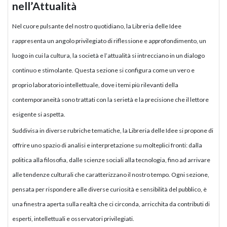
nell’Attualità
Nel cuore pulsante del nostro quotidiano, la Libreria delle Idee
rappresenta un angolo privilegiato di riflessione e approfondimento, un
luogo in cui la cultura, la società e l’attualità si intrecciano in un dialogo
continuo e stimolante. Questa sezione si configura come un vero e
proprio laboratorio intellettuale, dove i temi più rilevanti della
contemporaneità sono trattati con la serietà e la precisione che il lettore
esigente si aspetta.
Suddivisa in diverse rubriche tematiche, la Libreria delle Idee si propone di
offrire uno spazio di analisi e interpretazione su molteplici fronti: dalla
politica alla filosofia, dalle scienze sociali alla tecnologia, fino ad arrivare
alle tendenze culturali che caratterizzano il nostro tempo. Ogni sezione,
pensata per rispondere alle diverse curiosità e sensibilità del pubblico, è
una finestra aperta sulla realtà che ci circonda, arricchita da contributi di
esperti, intellettuali e osservatori privilegiati.