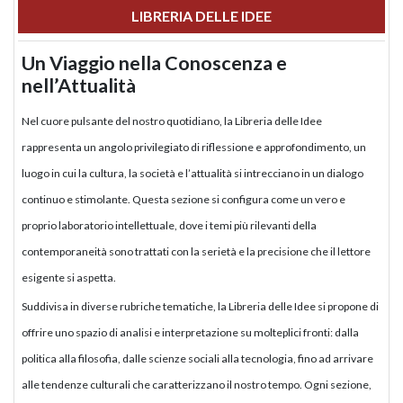
LIBRERIA DELLE IDEE
Un Viaggio nella Conoscenza e
nell’Attualità
Nel cuore pulsante del nostro quotidiano, la Libreria delle Idee
rappresenta un angolo privilegiato di riflessione e approfondimento, un
luogo in cui la cultura, la società e l’attualità si intrecciano in un dialogo
continuo e stimolante. Questa sezione si configura come un vero e
proprio laboratorio intellettuale, dove i temi più rilevanti della
contemporaneità sono trattati con la serietà e la precisione che il lettore
esigente si aspetta.
Suddivisa in diverse rubriche tematiche, la Libreria delle Idee si propone di
offrire uno spazio di analisi e interpretazione su molteplici fronti: dalla
politica alla filosofia, dalle scienze sociali alla tecnologia, fino ad arrivare
alle tendenze culturali che caratterizzano il nostro tempo. Ogni sezione,