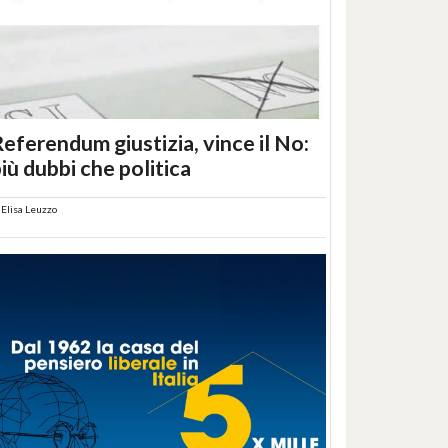
eferendum giustizia, vince il No:
iù dubbi che politica
i
Elisa Leuzzo