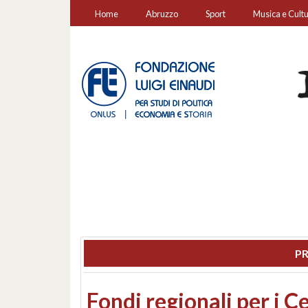
Home
Abruzzo
Sport
Musica e Cult
PR
Montesilvano, sequestr