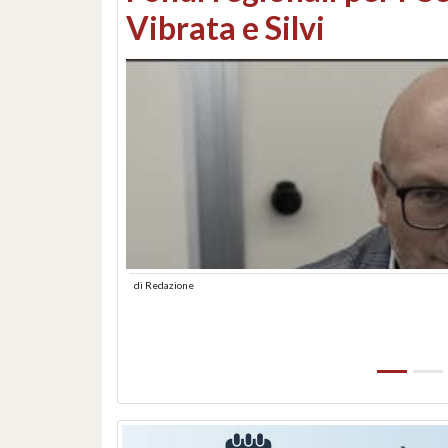
lungomare: contestati 
abusiva
di
Redazione