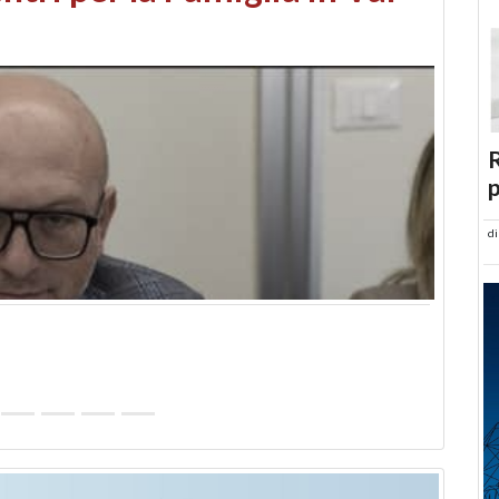
abusi edilizi e occupazione
R
p
d