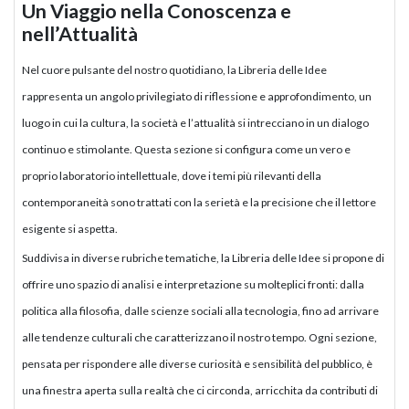
Un Viaggio nella Conoscenza e
nell’Attualità
Nel cuore pulsante del nostro quotidiano, la Libreria delle Idee
rappresenta un angolo privilegiato di riflessione e approfondimento, un
luogo in cui la cultura, la società e l’attualità si intrecciano in un dialogo
continuo e stimolante. Questa sezione si configura come un vero e
proprio laboratorio intellettuale, dove i temi più rilevanti della
contemporaneità sono trattati con la serietà e la precisione che il lettore
esigente si aspetta.
Suddivisa in diverse rubriche tematiche, la Libreria delle Idee si propone di
offrire uno spazio di analisi e interpretazione su molteplici fronti: dalla
politica alla filosofia, dalle scienze sociali alla tecnologia, fino ad arrivare
alle tendenze culturali che caratterizzano il nostro tempo. Ogni sezione,
pensata per rispondere alle diverse curiosità e sensibilità del pubblico, è
una finestra aperta sulla realtà che ci circonda, arricchita da contributi di