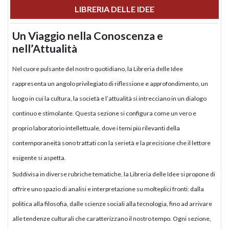
LIBRERIA DELLE IDEE
Un Viaggio nella Conoscenza e
nell’Attualità
Nel cuore pulsante del nostro quotidiano, la Libreria delle Idee
rappresenta un angolo privilegiato di riflessione e approfondimento, un
luogo in cui la cultura, la società e l’attualità si intrecciano in un dialogo
continuo e stimolante. Questa sezione si configura come un vero e
proprio laboratorio intellettuale, dove i temi più rilevanti della
contemporaneità sono trattati con la serietà e la precisione che il lettore
esigente si aspetta.
Suddivisa in diverse rubriche tematiche, la Libreria delle Idee si propone di
offrire uno spazio di analisi e interpretazione su molteplici fronti: dalla
politica alla filosofia, dalle scienze sociali alla tecnologia, fino ad arrivare
alle tendenze culturali che caratterizzano il nostro tempo. Ogni sezione,