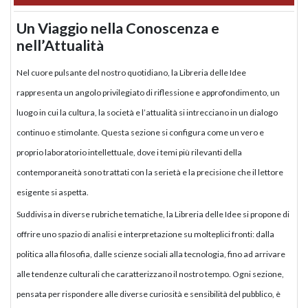
Un Viaggio nella Conoscenza e
nell’Attualità
Nel cuore pulsante del nostro quotidiano, la Libreria delle Idee
rappresenta un angolo privilegiato di riflessione e approfondimento, un
luogo in cui la cultura, la società e l’attualità si intrecciano in un dialogo
continuo e stimolante. Questa sezione si configura come un vero e
proprio laboratorio intellettuale, dove i temi più rilevanti della
contemporaneità sono trattati con la serietà e la precisione che il lettore
esigente si aspetta.
Suddivisa in diverse rubriche tematiche, la Libreria delle Idee si propone di
offrire uno spazio di analisi e interpretazione su molteplici fronti: dalla
politica alla filosofia, dalle scienze sociali alla tecnologia, fino ad arrivare
alle tendenze culturali che caratterizzano il nostro tempo. Ogni sezione,
pensata per rispondere alle diverse curiosità e sensibilità del pubblico, è