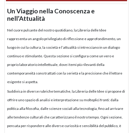
Un Viaggio nella Conoscenza e
nell’Attualità
Nel cuore pulsante del nostro quotidiano, la Libreria delle Idee
rappresenta un angolo privilegiato di riflessione e approfondimento, un
luogo in cui la cultura, la società e l’attualità si intrecciano in un dialogo
continuo e stimolante. Questa sezione si configura come un vero e
proprio laboratorio intellettuale, dove i temi più rilevanti della
contemporaneità sono trattati con la serietà e la precisione che il lettore
esigente si aspetta.
Suddivisa in diverse rubriche tematiche, la Libreria delle Idee si propone di
offrire uno spazio di analisi e interpretazione su molteplici fronti: dalla
politica alla filosofia, dalle scienze sociali alla tecnologia, fino ad arrivare
alle tendenze culturali che caratterizzano il nostro tempo. Ogni sezione,
pensata per rispondere alle diverse curiosità e sensibilità del pubblico, è