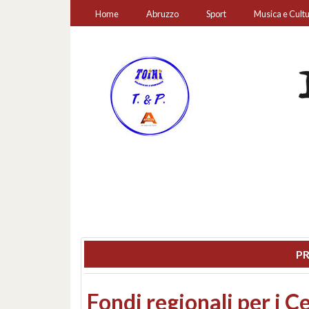
Home
Abruzzo
Sport
Musica e Cult
PR
Montesilvano, sequestr