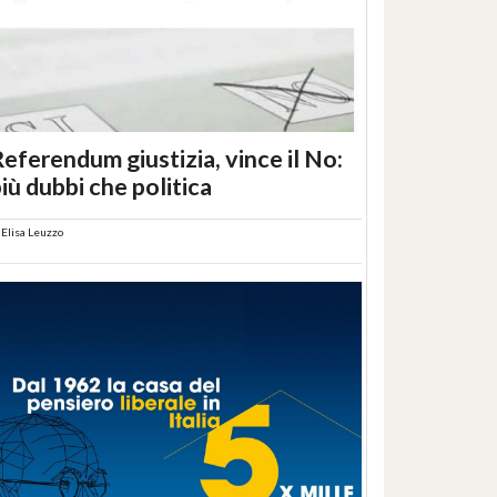
eferendum giustizia, vince il No:
iù dubbi che politica
i
Elisa Leuzzo