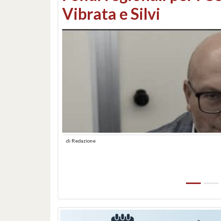
lungomare: contestati 
abusiva
di
Redazione