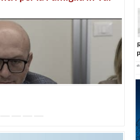
abusi edilizi e occupazione
R
p
d