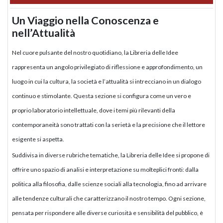
Un Viaggio nella Conoscenza e
nell’Attualità
Nel cuore pulsante del nostro quotidiano, la Libreria delle Idee
rappresenta un angolo privilegiato di riflessione e approfondimento, un
luogo in cui la cultura, la società e l’attualità si intrecciano in un dialogo
continuo e stimolante. Questa sezione si configura come un vero e
proprio laboratorio intellettuale, dove i temi più rilevanti della
contemporaneità sono trattati con la serietà e la precisione che il lettore
esigente si aspetta.
Suddivisa in diverse rubriche tematiche, la Libreria delle Idee si propone di
offrire uno spazio di analisi e interpretazione su molteplici fronti: dalla
politica alla filosofia, dalle scienze sociali alla tecnologia, fino ad arrivare
alle tendenze culturali che caratterizzano il nostro tempo. Ogni sezione,
pensata per rispondere alle diverse curiosità e sensibilità del pubblico, è