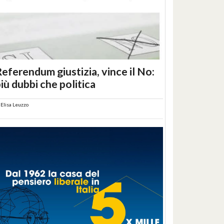
eferendum giustizia, vince il No:
iù dubbi che politica
i
Elisa Leuzzo