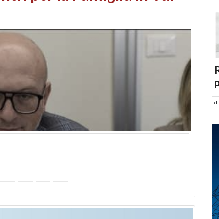
abusi edilizi e occupazione
R
p
d