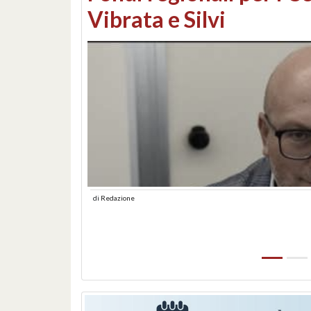
lungomare: contestati 
abusiva
di
Redazione