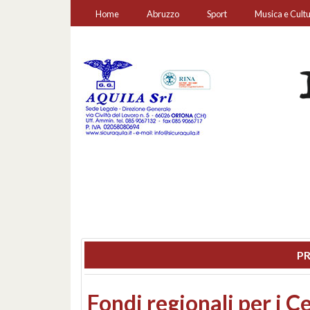
Home
Abruzzo
Sport
Musica e Cult
PR
Montesilvano, sequestr