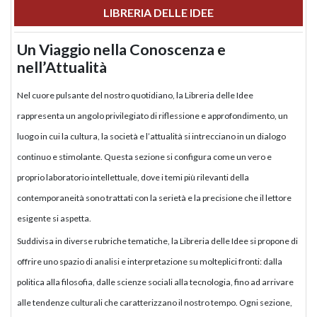
LIBRERIA DELLE IDEE
Un Viaggio nella Conoscenza e
nell’Attualità
Nel cuore pulsante del nostro quotidiano, la Libreria delle Idee
rappresenta un angolo privilegiato di riflessione e approfondimento, un
luogo in cui la cultura, la società e l’attualità si intrecciano in un dialogo
continuo e stimolante. Questa sezione si configura come un vero e
proprio laboratorio intellettuale, dove i temi più rilevanti della
contemporaneità sono trattati con la serietà e la precisione che il lettore
esigente si aspetta.
Suddivisa in diverse rubriche tematiche, la Libreria delle Idee si propone di
offrire uno spazio di analisi e interpretazione su molteplici fronti: dalla
politica alla filosofia, dalle scienze sociali alla tecnologia, fino ad arrivare
alle tendenze culturali che caratterizzano il nostro tempo. Ogni sezione,